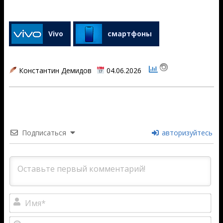
Vivo
смартфоны
Константин Демидов
04.06.2026
2026-
06-
04
Подписаться
авторизуйтесь
Им
Ema