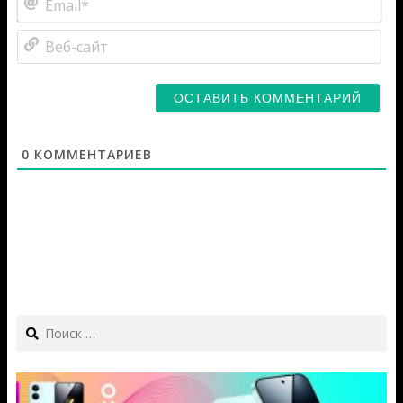
Веб
са
0
КОММЕНТАРИЕВ
Search