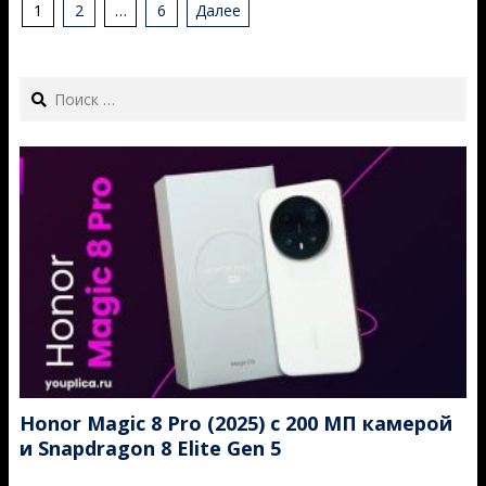
Пагинация
1
2
…
6
Далее
записей
Search
Honor Magic 8 Pro (2025) с 200 МП камерой
и Snapdragon 8 Elite Gen 5