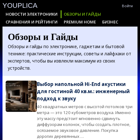
YOUPLICA
Skip
Войти
to
Primary
НОВОСТИ ЭЛЕКТРОНИКИ
ОБЗОРЫ И ГАЙДЫ
content
Navigation
СРАВНЕНИЯ И РЕЙТИНГИ
PREMIUM HOME
БИЗНЕС
Menu
Обзоры и Гайды
Обзоры и гайды по электронике, гаджетам и бытовой
технике: практические инструкции, советы и лайфхаки от
экспертов, чтобы вы извлекли максимум из своих
устройств.
Выбор напольной Hi-End акустики
для гостиной 40 кв.м.: инженерный
подход к звуку
40 квадратных метров с высотой потолков три
2026-
метра — это 120 кубометров воздуха. Именно
07-
эту массу предстоит мгновенно сдвинуть
28
диффузорам колонок, чтобы создать плотное,
осязаемое звуковое давление. Покупка
дорогих деревянных …