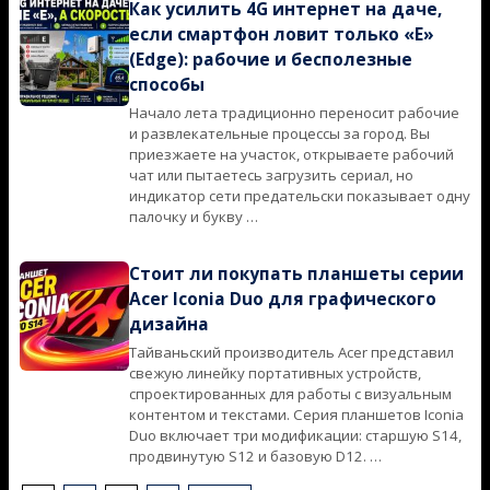
Как усилить 4G интернет на даче,
если смартфон ловит только «E»
(Edge): рабочие и бесполезные
способы
Начало лета традиционно переносит рабочие
2026-
и развлекательные процессы за город. Вы
06-
приезжаете на участок, открываете рабочий
10
чат или пытаетесь загрузить сериал, но
индикатор сети предательски показывает одну
палочку и букву …
Стоит ли покупать планшеты серии
Acer Iconia Duo для графического
дизайна
Тайваньский производитель Acer представил
2026-
свежую линейку портативных устройств,
06-
спроектированных для работы с визуальным
04
контентом и текстами. Серия планшетов Iconia
Duo включает три модификации: старшую S14,
продвинутую S12 и базовую D12. …