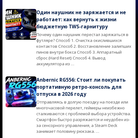
Один наушник не заряжается и не
работает: как вернуть к жизни
бюджетную TWS-гарнитуру
Почему один наушник перестал заряжаться в
2026-
футляре? Способ 1. Очистка окислившихся
06-
контактов Способ 2. Восстановление залипших
29
пинов внутри бокса Способ 3. Аппаратный
сброс (Hard Reset) Способ 4. Вывод
аккумулятора из …
Anbernic RG556: Стоит ли покупать
портативную ретро-консоль для
отпуска в 2026 году
Отправляясь в долгую поездку на поезде или
2026-
многочасовой перелет, геймеры неизбежно
06-
сталкиваются с проблемой выбора устройства.
23
Смартфон быстро разряжается и неудобен из-
за сенсорного управления, а Steam Deck
занимает половину рюкзака. …