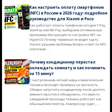
Как настроить оплату смартфоном
(NFC) в России в 2026 году: подробное
руководство для Xiaomi и Poco
Как работает оплата телефоном сегодня T-Pay,
2026-
SberPay или Mir Pay: выбираем оптимальную
06-
программу Инструкция по настройке NFC на
15
HyperOS Почему терминал не видит карту
Xiaomi: решаем проблемы Вопрос-ответ по NFC-
платежам …
Почему кондиционер перестал
охлаждать комнату и как починить
за 15 минут
С наступлением летней жары климатическая
2026-
техника проходит проверку на прочность.
06-
Обидно запустить кондиционер после долгого
12
зимнего простоя и обнаружить, что вместо
ожидаемой прохлады техника работает как
обычный вентилятор. Компрессор гудит, …