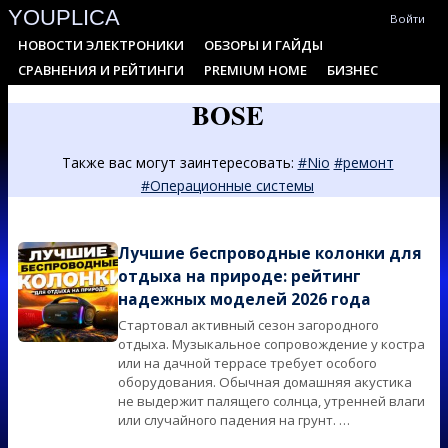
YOUPLICA
Skip
Войти
to
Primary
НОВОСТИ ЭЛЕКТРОНИКИ
ОБЗОРЫ И ГАЙДЫ
content
Navigation
СРАВНЕНИЯ И РЕЙТИНГИ
PREMIUM HOME
БИЗНЕС
Menu
BOSE
Также вас могут заинтересовать:
#Nio
#ремонт
#Операционные системы
Лучшие беспроводные колонки для
отдыха на природе: рейтинг
надежных моделей 2026 года
Стартовал активный сезон загородного
2026-
отдыха. Музыкальное сопровождение у костра
06-
или на дачной террасе требует особого
09
оборудования. Обычная домашняя акустика
не выдержит палящего солнца, утренней влаги
или случайного падения на грунт. …