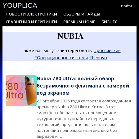
YOUPLICA
Skip
Войти
to
Primary
НОВОСТИ ЭЛЕКТРОНИКИ
ОБЗОРЫ И ГАЙДЫ
content
Navigation
СРАВНЕНИЯ И РЕЙТИНГИ
PREMIUM HOME
БИЗНЕС
Menu
NUBIA
Также вас могут заинтересовать:
#российские
#Операционные системы
#Lenovo
Nubia Z80 Ultra: полный обзор
безрамочного флагмана с камерой
под экраном
22 октября 2025 года состоится долгожданная
2025-
премьера Nubia Z80 Ultra в Китае. Этот
10-
смартфон обещает стать воплощением
14
футуристичного дизайна и передовых
технологий, предлагая пользователям
настоящий полноэкранный дисплей без
вырезов и …