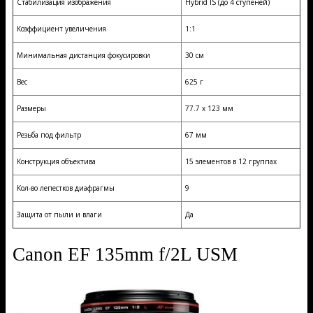
Стабилизация изображения
Hybrid IS (до 4 ступеней)
Коэффициент увеличения
1:1
Минимальная дистанция фокусировки
30 см
Вес
625 г
Размеры
77.7 x 123 мм
Резьба под фильтр
67 мм
Конструкция объектива
15 элементов в 12 группах
Кол-во лепестков диафрагмы
9
Защита от пыли и влаги
Да
Canon EF 135mm f/2L USM