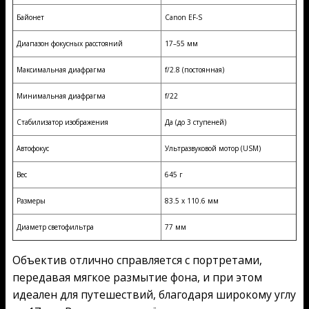
Байонет
Canon EF-S
Диапазон фокусных расстояний
17–55 мм
Максимальная диафрагма
f/2.8 (постоянная)
Минимальная диафрагма
f/22
Стабилизатор изображения
Да (до 3 ступеней)
Автофокус
Ультразвуковой мотор (USM)
Вес
645 г
Размеры
83.5 x 110.6 мм
Диаметр светофильтра
77 мм
Объектив отлично справляется с портретами,
передавая мягкое размытие фона, и при этом
идеален для путешествий, благодаря широкому углу