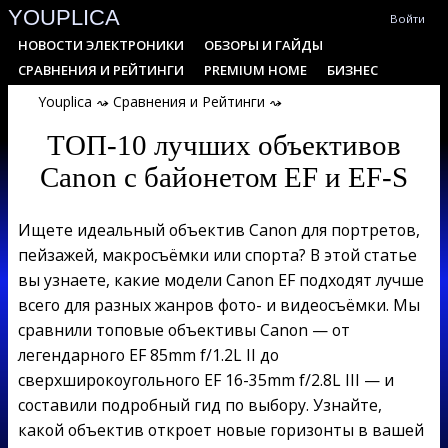
YOUPLICA
Skip
Войти
to
Primary
НОВОСТИ ЭЛЕКТРОНИКИ
ОБЗОРЫ И ГАЙДЫ
content
Navigation
СРАВНЕНИЯ И РЕЙТИНГИ
PREMIUM HOME
БИЗНЕС
Menu
Youplica
⤳
Сравнения и Рейтинги
⤳
ТОП-10 лучших объективов
Canon с байонетом EF и EF-S
Ищете идеальный объектив Canon для портретов,
пейзажей, макросъёмки или спорта? В этой статье
вы узнаете, какие модели Canon EF подходят лучше
всего для разных жанров фото- и видеосъёмки. Мы
сравнили топовые объективы Canon — от
легендарного EF 85mm f/1.2L II до
сверхширокоугольного EF 16-35mm f/2.8L III — и
составили подробный гид по выбору. Узнайте,
какой объектив откроет новые горизонты в вашей