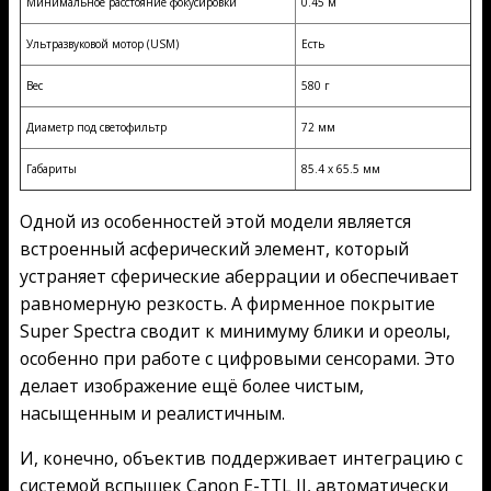
Минимальное расстояние фокусировки
0.45 м
Ультразвуковой мотор (USM)
Есть
Вес
580 г
Диаметр под светофильтр
72 мм
Габариты
85.4 x 65.5 мм
Одной из особенностей этой модели является
встроенный асферический элемент, который
устраняет сферические аберрации и обеспечивает
равномерную резкость. А фирменное покрытие
Super Spectra сводит к минимуму блики и ореолы,
особенно при работе с цифровыми сенсорами. Это
делает изображение ещё более чистым,
насыщенным и реалистичным.
И, конечно, объектив поддерживает интеграцию с
системой вспышек Canon E-TTL II, автоматически