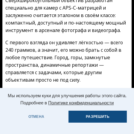
Сверхширокоугольный объектив разработан
специально для камер с APS-C-матрицей и
заслуженно считается эталоном в своём классе:
компактный, доступный и по-настоящему мощный
инструмент в арсенале фотографа и видеографа.
С первого взгляда он удивляет лёгкостью — всего
240 граммов, а значит, его можно брать с собой в
любое путешествие. Город, горы, замкнутые
пространства, динамичные репортажи —
справляется с задачами, которые другим
объективам просто не под силу.
Ключевые преимущества:
Мы используем куки для улучшения работы этого сайта.
Подробнее в
Политике конфиденциальности
Сверхширокий угол обзора — от 107° до 74°,
благодаря чему в кадр легко помещается не
ОТМЕНА
РАЗРЕШИТЬ
просто объект, а вся сцена целиком. Особенно это
ценят архитектурные фотографы и блогеры,