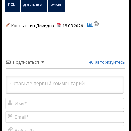
TCL
дисплей
очки
Константин Демидов
13.05.2026
2026-
05-
13
Подписаться
авторизуйтесь
Им
Ema
Веб