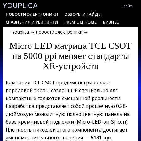
YOUPLICA
Skip
Войти
to
Primary
НОВОСТИ ЭЛЕКТРОНИКИ
ОБЗОРЫ И ГАЙДЫ
content
Navigation
СРАВНЕНИЯ И РЕЙТИНГИ
PREMIUM HOME
БИЗНЕС
Menu
Youplica
⤳
Новости электроники
⤳
Micro LED матрица TCL CSOT
на 5000 ppi меняет стандарты
XR-устройств
Компания TCL CSOT продемонстрировала
передовой экран, созданный специально для
компактных гаджетов смешанной реальности.
Разработка представляет собой крошечную 0.28-
дюймовую монолитную полноцветную панель на
базе кремниевой подложки (Micro-LED-on-Silicon).
Плотность пикселей этого компонента достигает
умопомрачительного значения —
5131 ppi
.