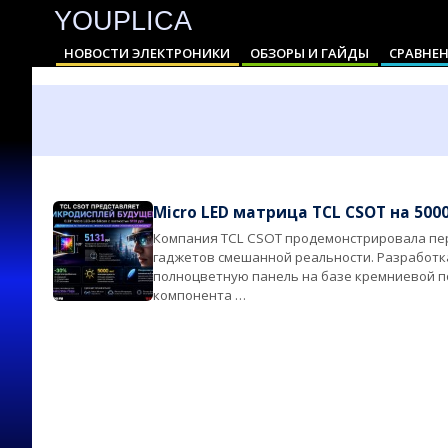
YOUPLICA
Skip
to
НОВОСТИ ЭЛЕКТРОНИКИ
ОБЗОРЫ И ГАЙДЫ
СРАВНЕН
content
Primary
Navigation
Menu
Micro LED матрица TCL CSOT на 500
Компания TCL CSOT продемонстрировала пер
2026-
гаджетов смешанной реальности. Разработ
05-
полноцветную панель на базе кремниевой подл
13
компонента …