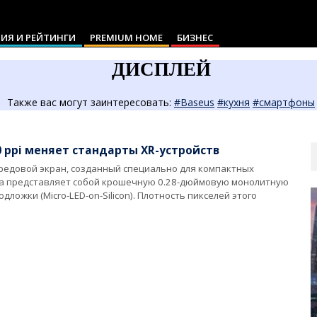
ИЯ И РЕЙТИНГИ
PREMIUM HOME
БИЗНЕС
ДИСПЛЕЙ
Также вас могут заинтересовать:
#Baseus
#кухня
#смартфоны
S
0 ppi меняет стандарты XR-устройств
едовой экран, созданный специально для компактных
ка представляет собой крошечную 0.28-дюймовую монолитную
ожки (Micro-LED-on-Silicon). Плотность пикселей этого