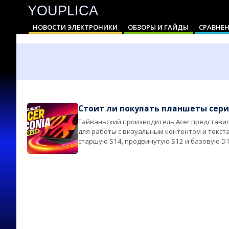
YOUPLICA
Skip
to
НОВОСТИ ЭЛЕКТРОНИКИ
ОБЗОРЫ И ГАЙДЫ
СРАВНЕН
content
Primary
Navigation
Menu
Стоит ли покупать планшеты серии
Тайваньский производитель Acer представи
2026-
для работы с визуальным контентом и текст
06-
старшую S14, продвинутую S12 и базовую D1
04