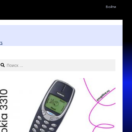
Войти
rs
earch