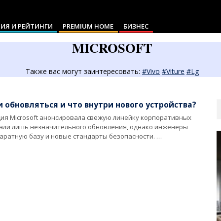
ИЯ И РЕЙТИНГИ
PREMIUM HOME
БИЗНЕС
MICROSOFT
Также вас могут заинтересовать:
#Vivo
#Viture
#Lg
S
ли обновляться и что внутри нового устройства?
ия Microsoft анонсировала свежую линейку корпоративных
али лишь незначительного обновления, однако инженеры
ратную базу и новые стандарты безопасности. …