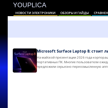
YOUPLICA
Skip
to
НОВОСТИ ЭЛЕКТРОНИКИ
ОБЗОРЫ И ГАЙДЫ
СРАВНЕН
content
Primary
Navigation
Menu
Microsoft Surface Laptop 8: стоит 
На майской презентации 2026 года корпорац
2026-
портативных ПК. Многие пользователи ожид
05-
предложили серьезно переосмысленную аппа
21