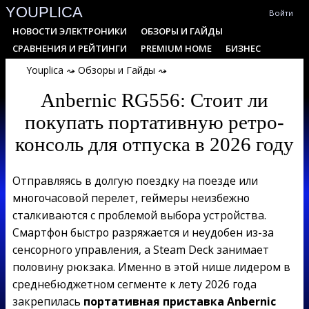
YOUPLICA
Skip
Войти
to
Primary
НОВОСТИ ЭЛЕКТРОНИКИ
ОБЗОРЫ И ГАЙДЫ
content
Navigation
СРАВНЕНИЯ И РЕЙТИНГИ
PREMIUM HOME
БИЗНЕС
Menu
Youplica
⤳
Обзоры и Гайды
⤳
Anbernic RG556: Стоит ли
покупать портативную ретро-
консоль для отпуска в 2026 году
Отправляясь в долгую поездку на поезде или
многочасовой перелет, геймеры неизбежно
сталкиваются с проблемой выбора устройства.
Смартфон быстро разряжается и неудобен из-за
сенсорного управления, а Steam Deck занимает
половину рюкзака. Именно в этой нише лидером в
среднебюджетном сегменте к лету 2026 года
закрепилась
портативная приставка Anbernic