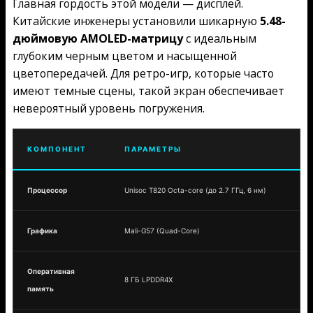
Главная гордость этой модели — дисплей.
Китайские инженеры установили шикарную
5.48-
дюймовую AMOLED-матрицу
с идеальным
глубоким черным цветом и насыщенной
цветопередачей. Для ретро-игр, которые часто
имеют темные сцены, такой экран обеспечивает
невероятный уровень погружения.
КОМПОНЕНТ
ПАРАМЕТРЫ
Процессор
Unisoc T820 Octa-core (до 2.7 ГГц, 6 нм)
Графика
Mali-G57 (Quad-Core)
Оперативная
8 ГБ LPDDR4X
память