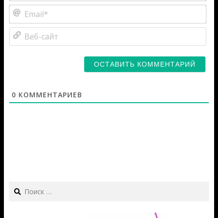
Ema
Веб
са
0
КОММЕНТАРИЕВ
Search