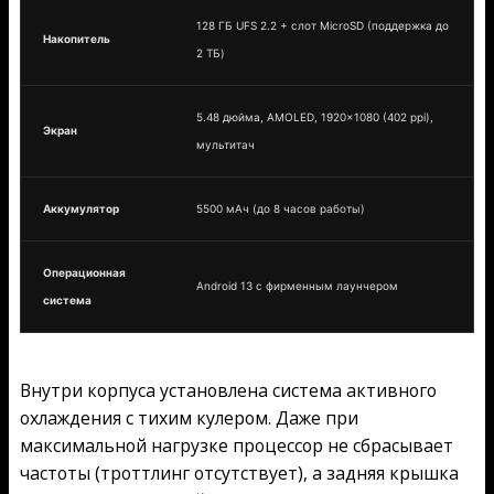
128 ГБ UFS 2.2 + слот MicroSD (поддержка до
Накопитель
2 ТБ)
5.48 дюйма, AMOLED, 1920×1080 (402 ppi),
Экран
мультитач
Аккумулятор
5500 мАч (до 8 часов работы)
Операционная
Android 13 с фирменным лаунчером
система
Внутри корпуса установлена система активного
охлаждения с тихим кулером. Даже при
максимальной нагрузке процессор не сбрасывает
частоты (троттлинг отсутствует), а задняя крышка