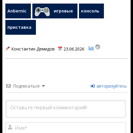
Anbernic
игровые
консоль
приставка
Константин Демидов
23.06.2026
2026-
06-
23
Подписаться
авторизуйтесь
Им