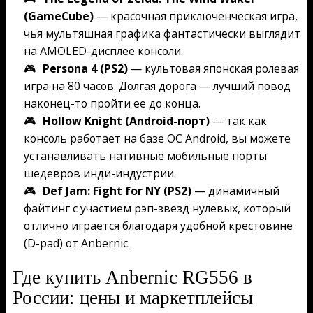
(GameCube)
— красочная приключенческая игра,
чья мультяшная графика фантастически выглядит
на AMOLED-дисплее консоли.
Persona 4 (PS2)
— культовая японская ролевая
игра на 80 часов. Долгая дорога — лучший повод
наконец-то пройти ее до конца.
Hollow Knight (Android-порт)
— так как
консоль работает на базе ОС Android, вы можете
устанавливать нативные мобильные порты
шедевров инди-индустрии.
Def Jam: Fight for NY (PS2)
— динамичный
файтинг с участием рэп-звезд нулевых, который
отлично играется благодаря удобной крестовине
(D-pad) от Anbernic.
Где купить Anbernic RG556 в
России: цены и маркетплейсы